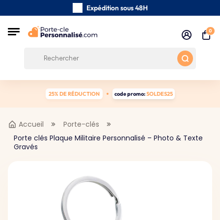
Expédition sous 48H
Fabriqués à la main avec soin
0
Avis des clients:
0/5
Frais de port gratuits à partir de 39 €
25% DE RÉDUCTION
code promo:
SOLDES25
Accueil
Porte-clés
Porte clés Plaque Militaire Personnalisé – Photo & Texte
Gravés