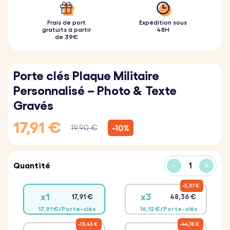
Frais de port
Expédition sous
gratuits à partir
48H
de 39€
Porte clés Plaque Militaire
Personnalisé – Photo & Texte
Gravés
17,91 €
-10%
19,90 €
Quantité
-
+
5,37 €
x1
x3
17,91 €
48,36 €
17,91 €/Porte-clés
16,12 €/Porte-clés
13,43 €
44,78 €