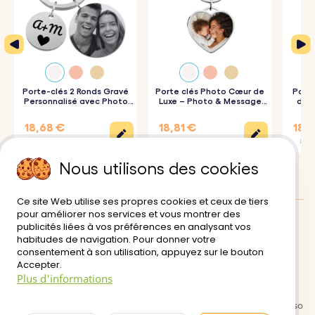
moderne lui confère une allure à la fois sobre et
distinguée — un cadeau raffiné à emporter partout.
Comment ça marche :
1. Chargez votre photo :
Porte-clés 2 Ronds Gravé
Choisissez et importez l’image
Porte clés Photo Cœur de
Porte
Personnalisé avec Photo
Luxe – Photo & Message
de L
Gravée
Gravé
Pho
qui sera gravée sur la face avant du porte-clés.
18,68 €
18,81 €
18,8
2. Ajoutez votre texte :
Indiquez le nom, la date ou le
24,90 €
20,90 €
20,9
message que vous souhaitez graver au dos.
Nous utilisons des cookies
3. Choisissez la police et les émojis :
Sélectionnez votre
Ce site Web utilise ses propres cookies et ceux de tiers
police préférée et l'un de nos émojis amusants.
pour améliorer nos services et vous montrer des
4. Gravure de précision :
Votre porte-clés personnalisé
publicités liées à vos préférences en analysant vos
Avis des clients:
0/5
habitudes de navigation. Pour donner votre
sera soigneusement réalisé selon vos instructions, pour
consentement à son utilisation, appuyez sur le bouton
Livraison
Conditions d'utilisation
Accepter.
un rendu impeccable et durable.
Plus d'informations
Paiement sécurisé
Retour et Remboursement
Politique de Confidentialité
Contactez-nous | Portecleperso
Détails du produit :