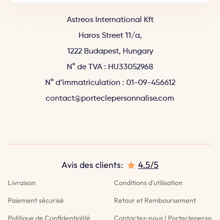
Astreos International Kft
Haros Street 11/a
,
1222 Budapest, Hungary
N° de TVA : HU33052968
N° d’immatriculation : 01-09-456612
contact@porteclepersonnalise.com
Nous utilisons des cookies
Ce site Web utilise ses propres cookies et ceux de tiers
pour améliorer nos services et vous montrer des
publicités liées à vos préférences en analysant vos
Avis des clients:
4.5/5
habitudes de navigation. Pour donner votre
consentement à son utilisation, appuyez sur le bouton
Livraison
Conditions d'utilisation
Accepter.
Plus d'informations
Paiement sécurisé
Retour et Remboursement
Politique de Confidentialité
Contactez-nous | Portecleperso