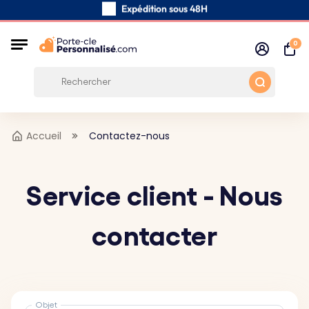
Expédition sous 48H
Fabriqués à la main avec soin
0
Avis des clients:
4.5/5
Frais de port gratuits à partir de 39 €
Accueil
Contactez-nous
Service client - Nous
contacter
Objet