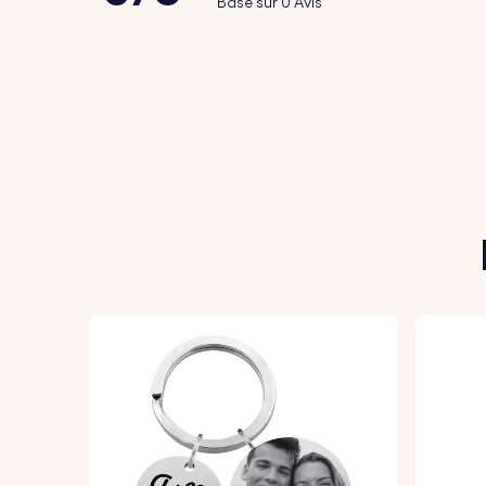
Basé sur 0 Avis
1. Choisissez l’écriture :
Sélectionnez une n
2. Chargez une photo de l'écriture :
Prenez 
3. Ajoutez votre texte personnalisé :
Saisis
4. Nous gravons votre création :
Notre équi
l’expédition.
Détails du produit :
Dimensions du cœur :
28 mm x 28 mm
Dimensions de l’anneau :
25 mm x 25 mm
Matériaux :
Acier inoxydable poli
Coloris :
Argenté, Doré, Or Rose