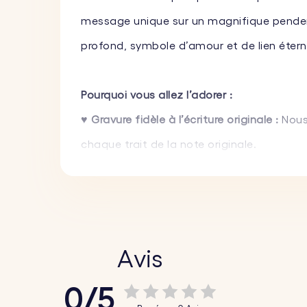
message unique sur un magnifique pendent
profond, symbole d’amour et de lien étern
Pourquoi vous allez l’adorer :
♥ Gravure fidèle à l’écriture originale :
Nous 
chaque trait de la note originale.
♥ Un véritable symbole d’amour :
La forme 
pour un anniversaire, la Fête des Mères ou
♥ Personnalisation recto verso :
Faites gra
dos pour compléter votre histoire.
Avis
0/5
Comment ça marche :