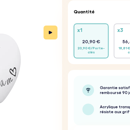
Quantité
x1
x3
20,90 €
56,
20,90 €/Porte-
18,81 
clés
c
Garantie satisf
remboursé 90 j
Acrylique trans
résiste aux gri