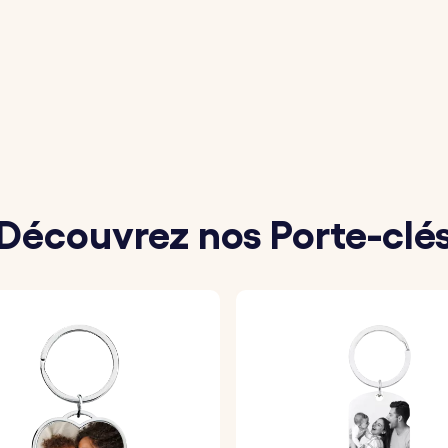
ote, une carte ou une signature que vous souhaitez grave
une photo nette et bien éclairée de l’écriture, puis import
sez le message ou la date à graver au dos du porte-clés.
pe grave avec précision votre porte-clés personnalisé, p
Découvrez nos Porte-clé