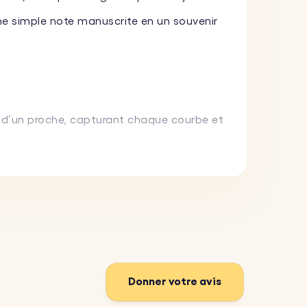
e simple note manuscrite en un souvenir
e d’un proche, capturant chaque courbe et
age chargé d’émotion — un cadeau idéal
n prénom, une date ou un court message au
Donner votre avis