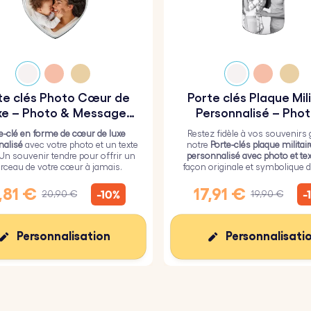
te clés Photo Cœur de
Porte clés Plaque Mili
xe – Photo & Message
Personnalisé – Pho
Gravé
Texte Gravés
e-clé en forme de cœur de luxe
Restez fidèle à vos souvenirs 
nalisé
avec votre photo et un texte
notre
Porte-clés plaque militai
 Un souvenir tendre pour offrir un
personnalisé avec photo et tex
ceau de votre cœur à jamais.
façon originale et symbolique d
vos proches toujours près de
,81 €
17,91 €
-10%
-
20,90 €
19,90 €
Personnalisation
Personnalisati