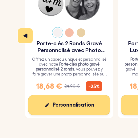
Porte-clés 2 Ronds Gravé
Por
Personnalisé avec Photo
Lu
Gravée
Offrez un cadeau unique et personnalisé
Port
avec notre
Porte-clés photo gravé
person
personnalisé 2 ronds
, vous pouvez y
gravé.
faire graver une photo personnalisée sur
mor
le plus grand cercle et un texte sur le plus
petit.
18,68 €
18
-25%
24,90 €
Personnalisation
Nous utilisons des cookies
Ce site Web utilise ses propres cookies et ceux de tiers
pour améliorer nos services et vous montrer des
publicités liées à vos préférences en analysant vos