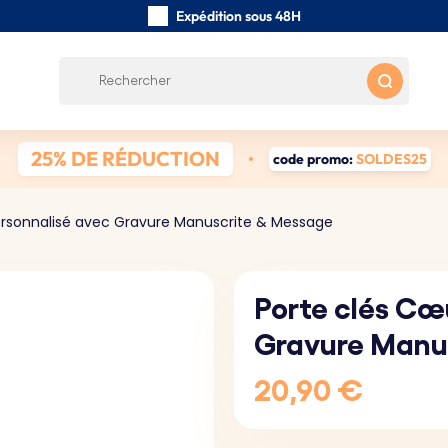
Expédition sous 48H
Fabriqués à la main avec soin
Avis des clients:
4.5/5
Frais de port gratuits à partir de 39 €
25% DE RÉDUCTION
code promo:
SOLDES25
ersonnalisé avec Gravure Manuscrite & Message
Porte clés Cœ
Gravure Manu
20,90 €