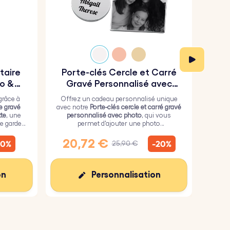
taire
Porte-clés Cercle et Carré
P
to &
Gravé Personnalisé avec
M
Photo
M
grâce à
Offrez un cadeau personnalisé unique
Por
re gravé
avec notre
Porte-clés cercle et carré gravé
mili
te
, une
personnalisé avec photo
, qui vous
grave
e garder
permet d'ajouter une photo
souve
 vous.
personnalisée sur le carré et un texte de
votre choix sur le cercle.
20,72 €
1
10%
-20%
25,90 €
on
Personnalisation