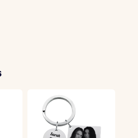
r.
ez-la sur la page produit.
uis le prépare soigneusement pour
s