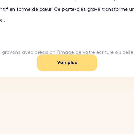
if en forme de cœur. Ce porte-clés gravé transforme un
el.
gravons avec précision l’image de votre écriture ou cell
Voir plus
de cœur offre la toile parfaite pour accueillir un mess
 en souvenir d’une personne chère.
ver l’écriture manuscrite sur la face avant et ajoutez u