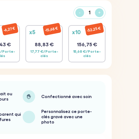
-
+
52,25 €
15,68 €
6,27 €
x5
x10
43 €
88,83 €
156,75 €
€/Porte-
17,77 €/Porte-
15,68 €/Porte-
lés
clés
clés
ait ou
Confectionné avec soin
ours
Personnalisez ce porte-
parent qui
clés gravé avec une
ffures
photo