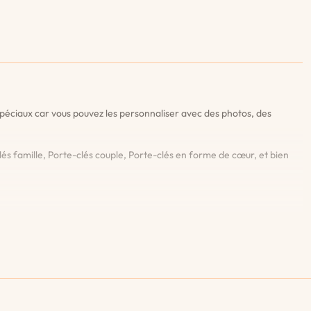
péciaux car vous pouvez les personnaliser avec des photos, des
és famille, Porte-clés couple, Porte-clés en forme de cœur, et bien
 de passer votre commande. Vous êtes ainsi assuré d'être entièrement
, nous graverons à nouveau votre porte-clés gratuitement.
ues uniques. Créez des porte-clés photo, des porte-clés signe du