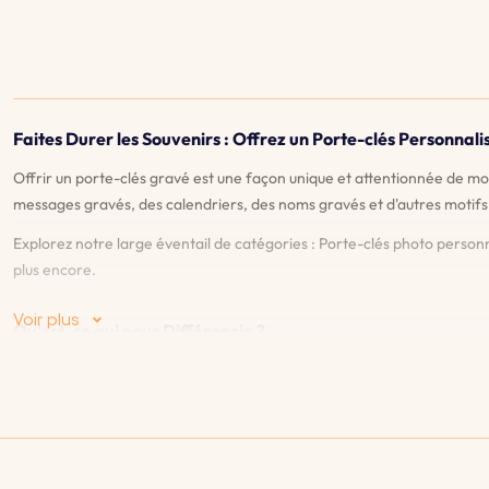
Faites Durer les Souvenirs : Offrez un Porte-clés Personnal
Offrir un porte-clés gravé est une façon unique et attentionnée de m
messages gravés, des calendriers, des noms gravés et d'autres motifs
Explorez notre large éventail de catégories : Porte-clés photo person
plus encore.
Voir plus
Qu'est-ce qui nous Différencie ?
♡
Aperçu en direct
: Notre fonction de prévisualisation en direct vo
satisfait du design et des détails.
♡
Garantie Satisfait ou Remboursé 90 jours
: Nous offrons une garant
♡
Une large gamme de styles et de caractéristiques
: Découvrez notre