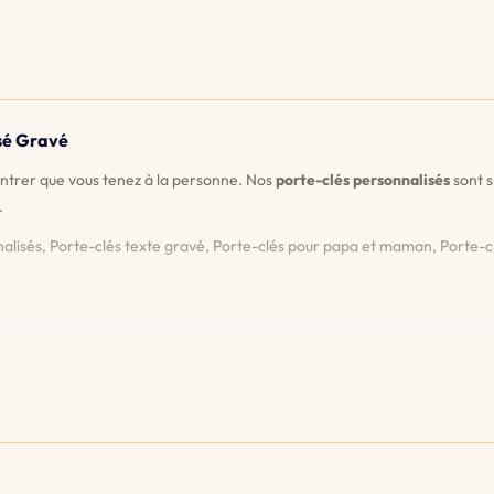
isé Gravé
ontrer que vous tenez à la personne. Nos
porte-clés personnalisés
sont s
.
nalisés, Porte-clés texte gravé, Porte-clés pour papa et maman, Porte-cl
us permet de voir exactement à quoi ressemblera votre porte-clés avant
ie 90 jours sur nos gravures. Si elles s'estompent ou sont endommagées
 vaste sélection de styles et de matériaux, et explorez nos caractéristiq