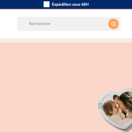
Expédition sous 48H
Fabriqués à la main avec soin
Avis des clients:
0/5
Frais de port gratuits à partir de 39 €