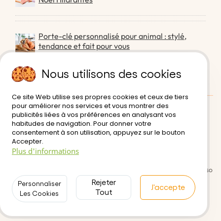
Porte-clé personnalisé pour animal : stylé,
tendance et fait pour vous
Nous utilisons des cookies
Ce site Web utilise ses propres cookies et ceux de tiers
pour améliorer nos services et vous montrer des
publicités liées à vos préférences en analysant vos
Avis des clients:
0/5
habitudes de navigation. Pour donner votre
consentement à son utilisation, appuyez sur le bouton
Livraison
Conditions d'utilisation
Accepter.
Plus d'informations
Paiement sécurisé
Retour et Remboursement
Politique de Confidentialité
Contactez-nous | Portecleperso
nnalise.com
Rejeter
Personnaliser
J'accepte
Tout
Les Cookies